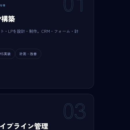
01
UB
LP構築
ト・LPを設計・制作。CRM・フォーム・計
MS実装
計測・改善
03
イプライン管理