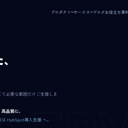
プロダクト
サービス
ブログ
お役立ち資
た、
じて必要な範囲だけご支援しま
、高品質に。
方は
HubSpot導入支援
へ。