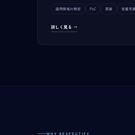
適用領域の特定
PoC
実装
定着支
詳しく見る →
WHY RESPECTIFY