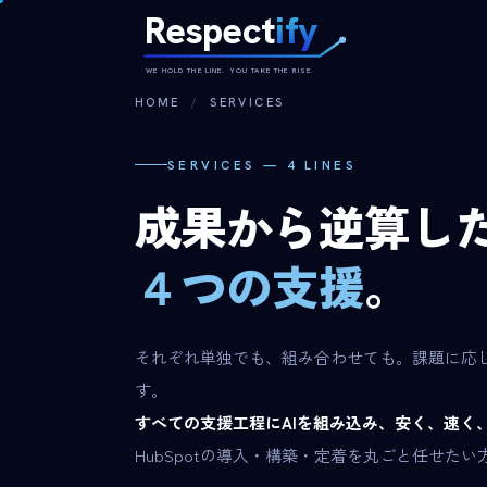
Respect
ify
WE HOLD THE LINE. YOU TAKE THE RISE.
HOME
/
SERVICES
SERVICES — 4 LINES
成果から逆算し
４つの支援
。
それぞれ単独でも、組み合わせても。課題に応
す。
すべての支援工程にAIを組み込み、安く、速く
HubSpotの導入・構築・定着を丸ごと任せたい