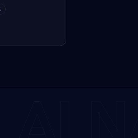
援
AI N