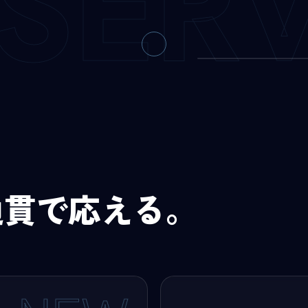
SER
END TO END — C
通貫で応える。