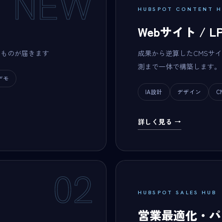
NEW
HUBSPOT CONTENT H
Webサイト / 
くものが届きます
成果から逆算したCMSサイ
測まで一体で構築します。
デモ
IA設計
デザイン
C
詳しく見る →
02
HUBSPOT SALES HUB
営業最適化・パ